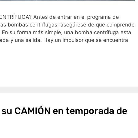
RÍFUGA? Antes de entrar en el programa de
as bombas centrífugas, asegúrese de que comprende
. En su forma más simple, una bomba centrífuga está
ada y una salida. Hay un impulsor que se encuentra
Unete a la familia, y
mantente informado
ar su CAMIÓN en temporada de
Descarga nuestro catálogo de productos y
suscríbete para estar informado.