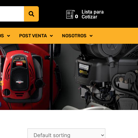
Lista para
0
Cotizar
OS
POST VENTA
NOSOTROS
AS