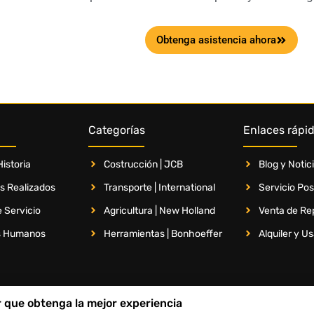
Obtenga asistencia ahora
Categorías
Enlaces rápi
istoria
Costrucción | JCB
Blog y Notic
s Realizados
Transporte | International
Servicio Po
 Servicio
Agricultura | New Holland
Venta de Re
s Humanos
Herramientas | Bonhoeffer
Alquiler y U
ar que obtenga la mejor experiencia