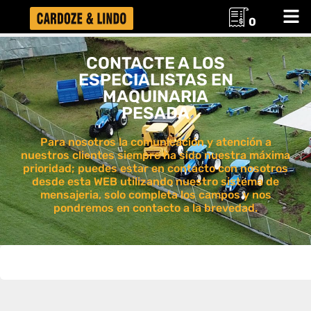
0
CONTACTE A LOS
ESPECIALISTAS EN
MAQUINARIA
PESADA
Para nosotros la comunicación y atención a
nuestros clientes siempre ha sido nuestra máxima
prioridad; puedes estar en contacto con nosotros
desde esta WEB utilizando nuestro sistema de
mensajeria, solo completa los campos y nos
pondremos en contacto a la brevedad.