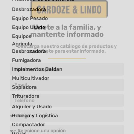
Desbrozadora
Equipo Pesado
Unete a la familia, y
Equipo Usado
mantente informado
Equipos
Agrícola
Descarga nuestro catálogo de productos y
Desbrozadora
suscríbete para estar informado.
Fumigadora
Implementos Baldan
Multicultivador
Sopladora
Trituradora
Alquiler y Usado
Bodega y Logística
Compactador
Grúas