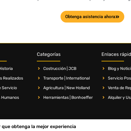
Obtenga asistencia ahora
Categorías
Enlaces rápi
istoria
Costrucción | JCB
Blog y Notic
s Realizados
Transporte | International
Servicio Po
 Servicio
Agricultura | New Holland
Venta de Re
s Humanos
Herramientas | Bonhoeffer
Alquiler y U
ar que obtenga la mejor experiencia