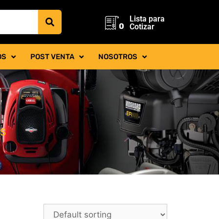
Lista para
0
Cotizar
OS
POST VENTA
NOSOTROS
AS