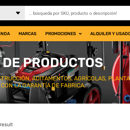
ENDA
MARCAS
PROMOCIONES
ALQUILER Y USAD
 DE PRODUCTOS
TRUCCIÓN, ADITAMENTOS, AGRÍCOLAS, PLANT
 CON LA GARANTÍA DE FABRICA.
result