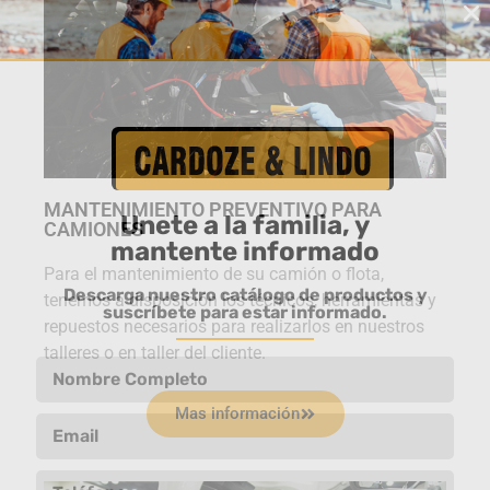
MANTENIMIENTO PREVENTIVO PARA
Unete a la familia, y
CAMIONES
mantente informado
Para el mantenimiento de su camión o flota,
Descarga nuestro catálogo de productos y
tenemos a disposición los técnicos, herramientas y
suscríbete para estar informado.
repuestos necesarios para realizarlos en nuestros
talleres o en taller del cliente.
Mas información