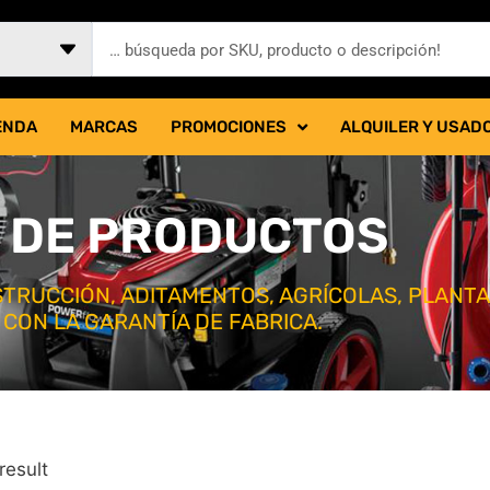
ENDA
MARCAS
PROMOCIONES
ALQUILER Y USAD
 DE PRODUCTOS
TRUCCIÓN, ADITAMENTOS, AGRÍCOLAS, PLANT
 CON LA GARANTÍA DE FABRICA.
result