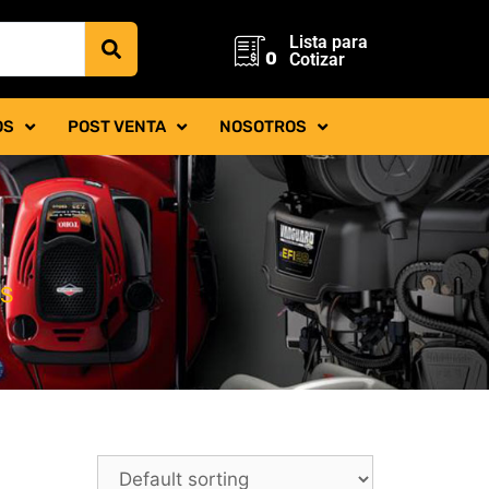
Lista para
0
Cotizar
OS
POST VENTA
NOSOTROS
AS