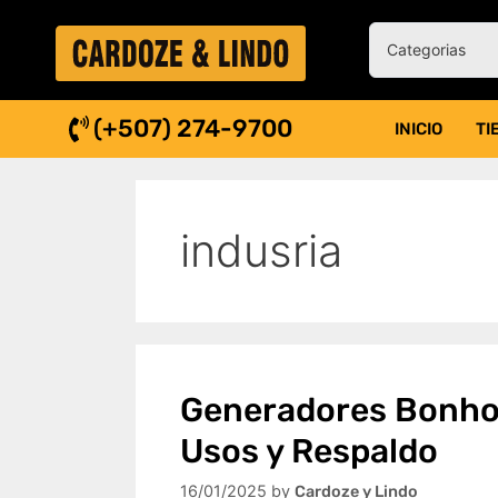
(+507) 274-9700
INICIO
TI
indusria
Generadores Bonhoef
Usos y Respaldo
16/01/2025
by
Cardoze y Lindo