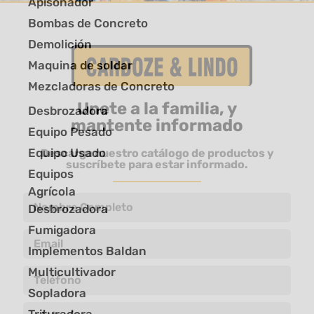
Apisonador
Bombas de Concreto
Demolición
Maquina de soldar
Mezcladoras de Concreto
Unete a la familia, y
Desbrozadora
mantente informado
Equipo Pesado
Equipo Usado
Descarga nuestro catálogo de productos y
suscríbete para estar informado.
Equipos
Agrícola
Desbrozadora
Fumigadora
Implementos Baldan
Multicultivador
Sopladora