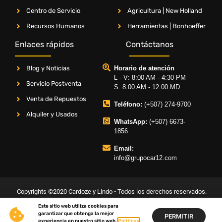
Centro de Servicio
Agricultura | New Holland
Recursos Humanos
Herramientas | Bonhoeffer
Enlaces rápidos
Contáctanos
Blog y Noticias
Horario de atención
L - V: 8:00 AM - 4:30 PM
Servicio Postventa
S: 8:00 AM - 12:00 MD
Venta de Repuestos
Teléfono:
(+507) 274-9700
Alquiler y Usados
WhatsApp:
(+507) 6673-
1856
Email:
info@grupocar12.com
Copyrights ©2020 Cardoze y Lindo • Todos los derechos reservados.
Este sitio web utiliza cookies para
garantizar que obtenga la mejor
Términos & Condiciones
Políticas de Privacidad
Políticas de Garantía
PERMITIR
experiencia en nuestro sitio web.
Políticas