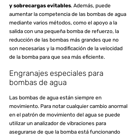
y sobrecargas evitables
. Además, puede
aumentar la competencia de las bombas de agua
Unete a la familia, y
mediante varios métodos, como el apoyo a la
mantente informado
salida con una pequeña bomba de refuerzo, la
Descarga nuestro catálogo de productos y
reducción de las bombas más grandes que no
suscríbete para estar informado.
son necesarias y la modificación de la velocidad
de la bomba para que sea más eficiente.
Engranajes especiales para
bombas de agua
Las bombas de agua están siempre en
movimiento. Para notar cualquier cambio anormal
en el patrón de movimiento del agua se puede
utilizar un analizador de vibraciones para
asegurarse de que la bomba está funcionando