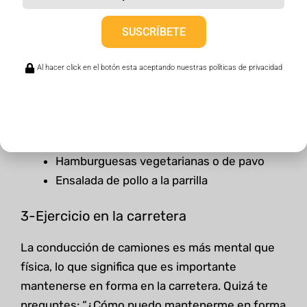
Queso en tiras bajo en grasas
Yogurt bajo en grasa
SUSCRÍBETE
frutos secos: almendras, mani, nueces.
Al hacer click en el botón esta aceptando nuestras políticas de privacidad
Comidas
Sándwich de tomate y aguacate
Envoltorios de pavo
Hamburguesas vegetarianas o de pavo
Ensalada de pollo a la parrilla
3-Ejercicio en la carretera
La conducción de camiones es más mental que
física, lo que significa que es importante
mantenerse en forma en la carretera. Quizá te
preguntes: “¿Cómo puedo mantenerme en forma