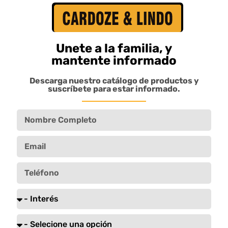
básicos en la dieta de nadie, especialmente de
un camionero. A continuación te ofrecemos
algunas sugerencias rápidas y sencillas de
Unete a la familia, y
alimentos saludables que te llenarán de energía
mantente informado
en lugar de calorías:
Descarga nuestro catálogo de productos y
suscríbete para estar informado.
Desayuno
Avena
Fruta fresca
Tostada de pan integral con mantequilla de
mani y banana
Merienda
Fruta y verduras frescas