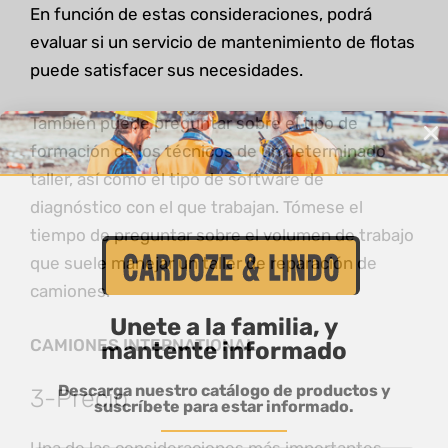
En función de estas consideraciones, podrá
evaluar si un servicio de mantenimiento de flotas
puede satisfacer sus necesidades.
También puede preguntar sobre el tipo de
formación de los técnicos de un determinado
taller, así como el tipo de software de
diagnóstico con el que trabajan. Tómese el
tiempo de preguntar sobre el volumen de trabajo
que suele manejar un taller de reparación de
camiones.
Unete a la familia, y
CAMIONES INTERNATIONAL
mantente informado
Descarga nuestro catálogo de productos y
3-Precio
suscríbete para estar informado.