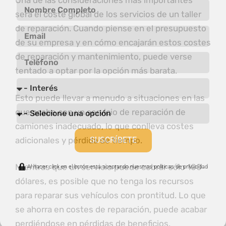
Una de las consideraciones más importantes
será el coste global de los servicios de un taller
de reparación. Cuando piense en el presupuesto
de su empresa y en cómo encajarán estos costes
de reparación y mantenimiento, puede verse
tentado a optar por la opción más barata.
Esto puede llevar a menudo a situaciones en las
que acabe con un servicio de reparación de
camiones inadecuado, lo que conlleva costes
adicionales y pérdida de tiempo.
SUSCRÍBETE
Mientras que un servicio puede cobrar sólo 100
Al hacer click en el botón esta aceptando nuestras políticas de privacidad
dólares, es posible que no tenga los recursos
para reparar sus vehículos con prontitud. Lo que
se ahorra en costes de reparación, puede acabar
perdiéndose en pérdidas de beneficios.