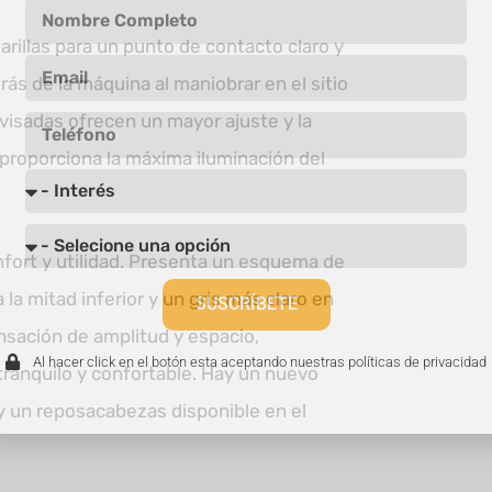
rillas para un punto de contacto claro y
ás de la máquina al maniobrar en el sitio
evisadas ofrecen un mayor ajuste y la
 proporciona la máxima iluminación del
onfort y utilidad. Presenta un esquema de
 la mitad inferior y un gris más claro en
SUSCRÍBETE
ensación de amplitud y espacio,
Al hacer click en el botón esta aceptando nuestras políticas de privacidad
tranquilo y confortable. Hay un nuevo
 y un reposacabezas disponible en el