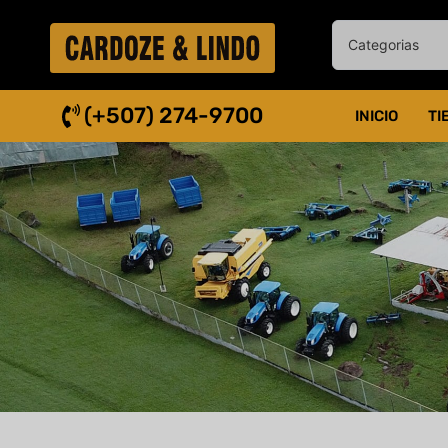
(+507) 274-9700
INICIO
TI