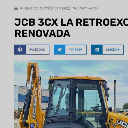
August 23, 2021
3:03 pm
No Comments
JCB 3CX LA RETROE
RENOVADA
FACEBOOK
TWITTER
LINKEDIN