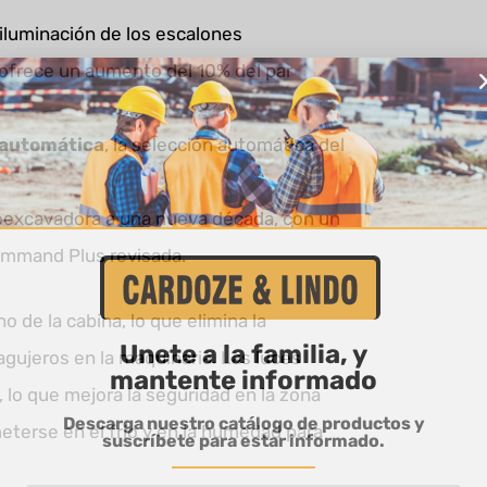
 iluminación de los escalones
 V ofrece un aumento del 10% del par
 automática
, la selección automática del
troexcavadora a una nueva década, con un
ommand Plus revisada.
o de la cabina, lo que elimina la
Unete a la familia, y
agujeros en la maquinaria. Las luces
mantente informado
lo que mejora la seguridad en la zona
Descarga nuestro catálogo de productos y
meterse en el frío y en la humedad para
suscríbete para estar informado.