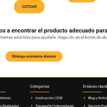
COTIZAR
s a encontrar el producto adecuado par
antes está listo para ayudarle. Haga clic en el botón de ab
Obtenga asistencia ahora
Categorías
Enlaces rápi
istoria
Costrucción | JCB
Blog y Notic
s Realizados
Transporte | International
Servicio Po