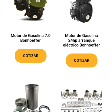
Unete a la familia, y
mantente informado
Descarga nuestro catálogo de productos y
suscríbete para estar informado.
Motor de Gasolina 7.0
Motor de Gasolina
Bonhoeffer
24hp arranque
eléctrico Bonhoeffer
COTIZAR
COTIZAR
SUSCRÍBETE