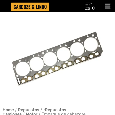
0
/
/
Home
Repuestos
•Repuestos
/
/ Empaque de cabezote
Camiones
Motor