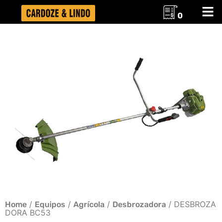
0
/
/
/
/ DESBROZA
Home
Equipos
Agrícola
Desbrozadora
DORA BC53