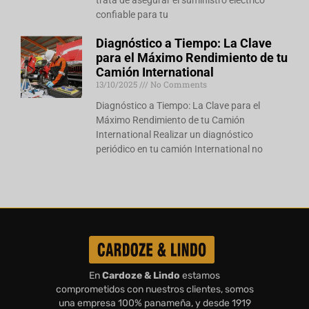
trata de asegurar el suministro eléctrico
confiable para tu
Diagnóstico a Tiempo: La Clave
para el Máximo Rendimiento de tu
Camión International
13/10/2025
No Comments
Diagnóstico a Tiempo: La Clave para el
Máximo Rendimiento de tu Camión
International Realizar un diagnóstico
periódico en tu camión International no
En
Cardoze & Lindo
estamos
comprometidos con nuestros clientes, somos
una empresa 100% panameña, y desde 1919