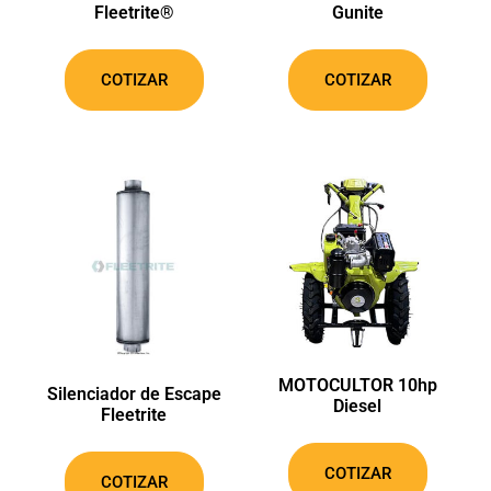
Fleetrite®
Gunite
COTIZAR
COTIZAR
Unete a la familia, y
mantente informado
Descarga nuestro catálogo de productos y
suscríbete para estar informado.
MOTOCULTOR 10hp
Silenciador de Escape
Diesel
Fleetrite
COTIZAR
COTIZAR