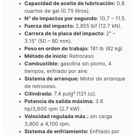
Capacidad de aceite de lubricación:
0.8
cuartos de gal (0.75 litros).
Nº de impactos por segundo:
10.7 – 11.5.
Fuerza del impacto:
2,855 lbf (12.7 kN).
Carrera de la placa del impacto:
2″ –
3.15″ (50 – 80 mm).
Peso en orden de trabajo:
181 lb (82 kg)
Método de inicio:
Retroceso
Combustible:
gasolina sin plomo, 4
tiempos, enfriado por aire:
Sistema de arranque:
Motor de arranque
de retroceso.
Cilindrada:
7.4 pulg³ (121 cc).
Potencia de salida máxima:
3.6
hp/3,600 rpm (2.7 kW).
Velocidad regulada máx.:
sin carga
3,800 a 4,100 rpm.
Sistema de enfriamiento:
Enfriado por