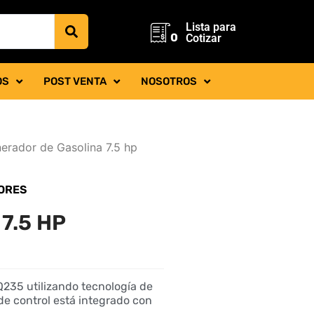
Lista para
0
Cotizar
OS
POST VENTA
NOSOTROS
erador de Gasolina 7.5 hp
ORES
7.5 HP
Q235 utilizando tecnología de
de control está integrado con