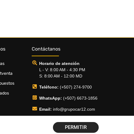
dos
Contáctanos
ias
Horario de atención
L - V: 8:00 AM - 4:30 PM
stventa
S: 8:00 AM - 12:00 MD
puestos
Teléfono:
(+507) 274-9700
sados
WhatsApp:
(+507) 6673-1856
Email:
info@grupocar12.com
PERMITIR
as de Garantía
Diseñado por Xitsus Inc.