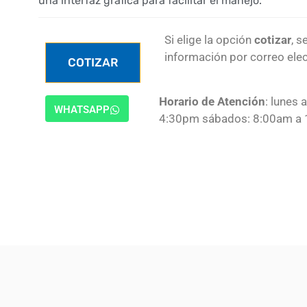
una interfaz gráfica para facilitar el manejo.
Si elige la opción
cotizar
, s
información por correo elec
COTIZAR
Horario de Atención
: lunes 
WHATSAPP
4:30pm sábados: 8:00am a