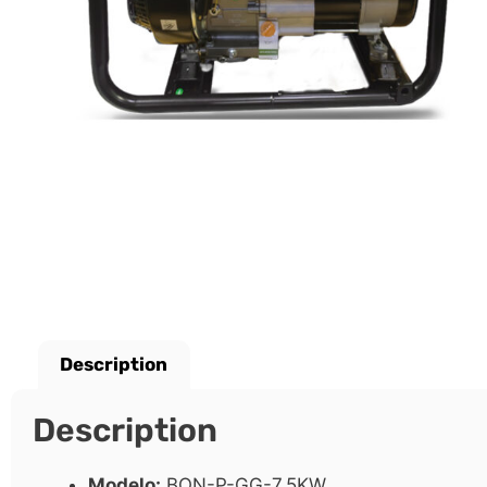
Description
Description
Modelo:
BON-P-GG-7.5KW