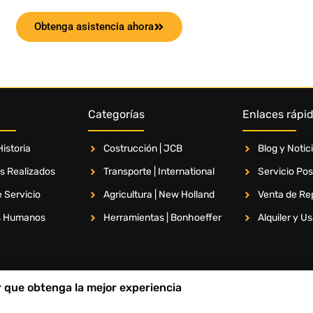
Obtenga asistencia ahora
Categorías
Enlaces rápi
istoria
Costrucción | JCB
Blog y Notic
s Realizados
Transporte | International
Servicio Po
 Servicio
Agricultura | New Holland
Venta de Re
s Humanos
Herramientas | Bonhoeffer
Alquiler y U
ar que obtenga la mejor experiencia
Términos & Condiciones
Políticas de Privacidad
Polític